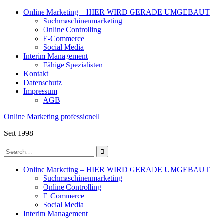
Skip
Online Marketing – HIER WIRD GERADE UMGEBAUT
to
Suchmaschinenmarketing
content
Online Controlling
E-Commerce
Social Media
Interim Management
Fähige Spezialisten
Kontakt
Datenschutz
Impressum
AGB
Online Marketing professionell
Seit 1998
Search
for:
Online Marketing – HIER WIRD GERADE UMGEBAUT
Suchmaschinenmarketing
Online Controlling
E-Commerce
Social Media
Interim Management