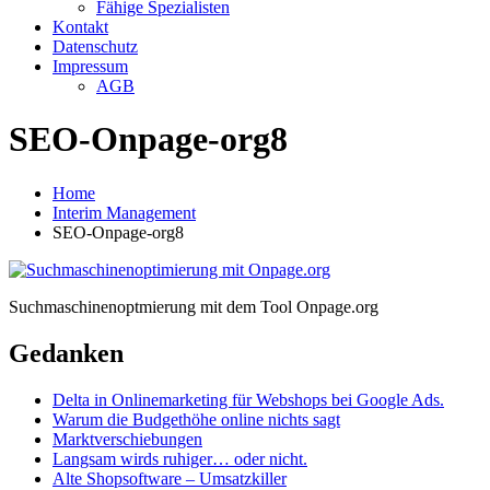
Fähige Spezialisten
Kontakt
Datenschutz
Impressum
AGB
SEO-Onpage-org8
Home
Interim Management
SEO-Onpage-org8
Suchmaschinenoptmierung mit dem Tool Onpage.org
Gedanken
Delta in Onlinemarketing für Webshops bei Google Ads.
Warum die Budgethöhe online nichts sagt
Marktverschiebungen
Langsam wirds ruhiger… oder nicht.
Alte Shopsoftware – Umsatzkiller