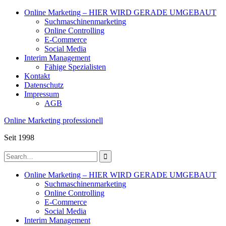
Skip
Online Marketing – HIER WIRD GERADE UMGEBAUT
to
Suchmaschinenmarketing
content
Online Controlling
E-Commerce
Social Media
Interim Management
Fähige Spezialisten
Kontakt
Datenschutz
Impressum
AGB
Online Marketing professionell
Seit 1998
Search
for:
Online Marketing – HIER WIRD GERADE UMGEBAUT
Suchmaschinenmarketing
Online Controlling
E-Commerce
Social Media
Interim Management