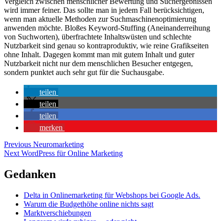
Vergleich zwischen menschlicher Bewertung und Suchergebnissen
wird immer feiner. Das sollte man in jedem Fall berücksichtigen,
wenn man aktuelle Methoden zur Suchmaschinenoptimierung
anwenden möchte. Bloßes Keyword-Stuffing (Aneinanderreihung
von Suchworten), überfrachtete Inhaltswüsten und schlechte
Nutzbarkeit sind genau so kontraproduktiv, wie reine Grafikseiten
ohne Inhalt. Dagegen kommt man mit gutem Inhalt und guter
Nutzbarkeit nicht nur dem menschlichen Besucher entgegen,
sondern punktet auch sehr gut für die Suchausgabe.
teilen
teilen
teilen
merken
Beitragsnavigation
Previous
Previous
Neuromarketing
Next
post:
Next
WordPress für Online Marketing
post:
Gedanken
Delta in Onlinemarketing für Webshops bei Google Ads.
Warum die Budgethöhe online nichts sagt
Marktverschiebungen